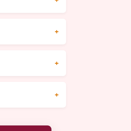
+
+
+