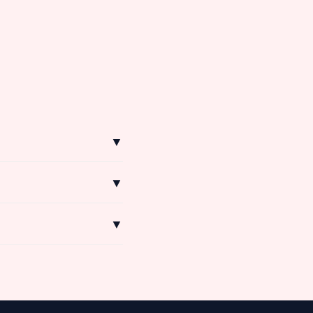
▼
▼
▼