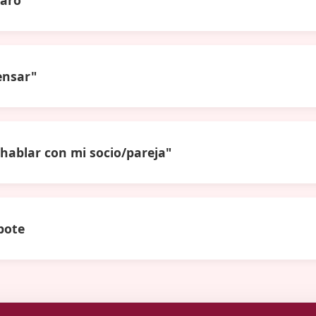
ensar"
hablar con mi socio/pareja"
bote