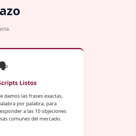
hazo
ecta.
🗣️
Scripts Listos
Te damos las frases exactas,
palabra por palabra, para
responder a las 10 objeciones
más comunes del mercado.