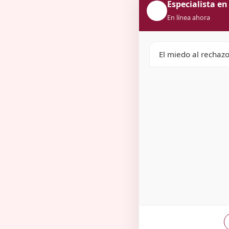
Especialista en
🛡️
En línea ahora
El miedo al rechaz